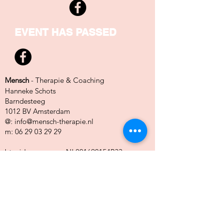
EVENT HAS PASSED
Mensch
- Therapie & Coaching
Hanneke Schots
Barndesteeg
1012 BV Amsterdam
@:
info@mensch-therapie.nl
m:
06 29 03 29 29
btw-idee nummer: NL001690154B33
KvK inschrijfnummer:71074449
Klachtenregeling
Sessies kunnen gedeeltelijk vergoed
worden door de zorgverzekeraar als je